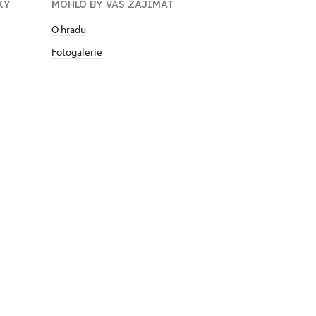
KY
MOHLO BY VÁS ZAJÍMAT
O hradu
Fotogalerie