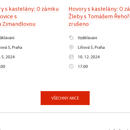
y s kastelány: O zámku
Hovory s kastelány: O 
ovice s
Žleby s Tomášem Řehoř
u Zimandlovou
zrušeno
dělávání
Vzdělávání
liová 5, Praha
Liliová 5, Praha
. 5. 2024
10. 12. 2024
.00
17.00
VŠECHNY AKCE