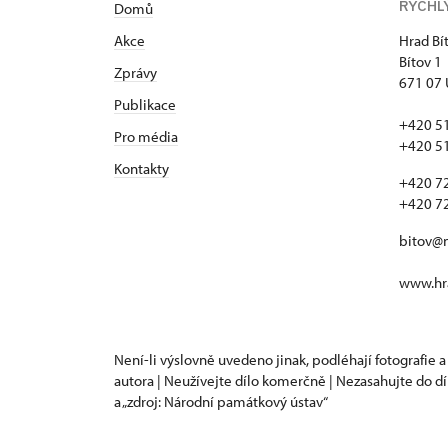
RYCHL
Domů
Akce
Hrad Bí
Bítov 1
Zprávy
671 07 
Publikace
+420 5
Pro média
+420 5
Kontakty
+420 7
+420 7
bitov@
www.hra
Není-li výslovně uvedeno jinak, podléhají fotografie a
autora | Neužívejte dílo komerčně | Nezasahujte do dí
a „zdroj: Národní památkový ústav“