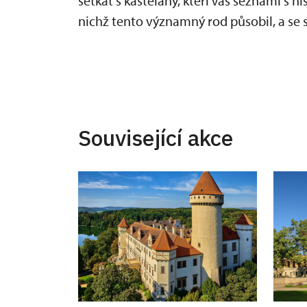
setkat s kastelány, kteří Vás seznámí s 
nichž tento významný rod působil, a s
Související akce