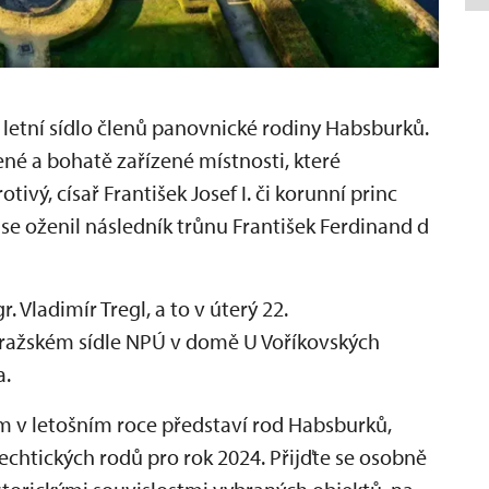
o letní sídlo členů panovnické rodiny Habsburků.
né a bohatě zařízené místnosti, které
ivý, císař František Josef I. či korunní princ
ž se oženil následník trůnu František Ferdinand d
. Vladimír Tregl, a to v úterý 22.
 pražském sídle NPÚ v domě U Voříkovských
a.
 v letošním roce představí rod Habsburků,
echtických rodů pro rok 2024. Přijďte se osobně