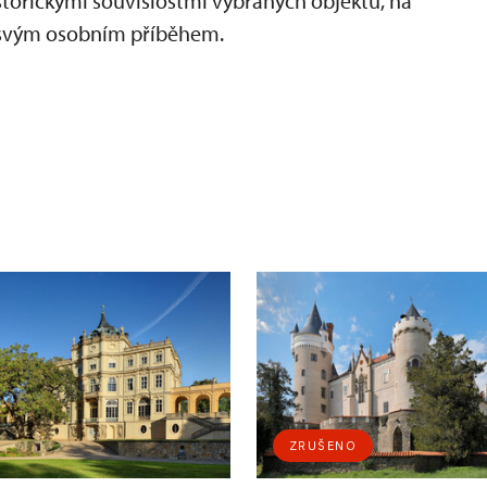
historickými souvislostmi vybraných objektů, na
e svým osobním příběhem.
ZRUŠENO