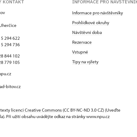
Ý KONTAKT
INFORMACE PRO NÁVŠTĚVNÍ
tov
Informace pro návštěvníky
Prohlídkové okruhy
Uherčice
Návštěvní doba
15 294 622
Rezervace
15 294 736
Vstupné
28 844 102
Tipy na výlety
28 779 105
npu.cz
d-bitov.cz
 texty
licenci Creative Commons
(CC BY-NC-ND 3.0 CZ) (Uveďte
la). Při užití obsahu uvádějte odkaz na stránky www.npu.cz