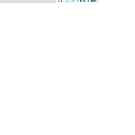
© Seznam.cz a.s. a další