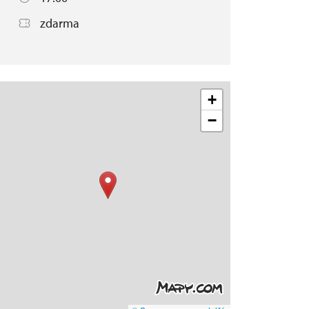
zdarma
+
−