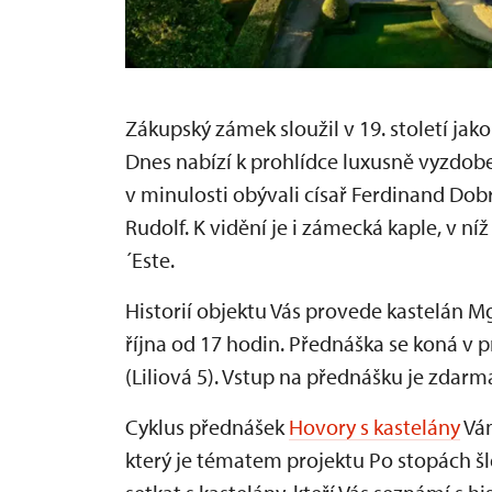
Zákupský zámek sloužil v 19. století jak
Dnes nabízí k prohlídce luxusně vyzdobe
v minulosti obývali císař Ferdinand Dobrot
Rudolf. K vidění je i zámecká kaple, v ní
´Este.
Historií objektu Vás provede kastelán Mgr
října od 17 hodin. Přednáška se koná v
(Liliová 5). Vstup na přednášku je zdarm
Cyklus přednášek
Hovory s kastelány
Vám
který je tématem projektu Po stopách šl