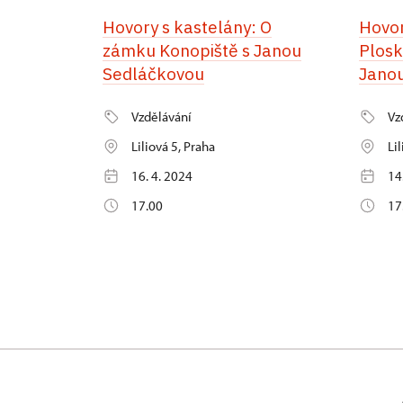
Hovory s kastelány: O
Hovor
zámku Konopiště s Janou
Plosk
Sedláčkovou
Jano
Vzdělávání
Vz
Liliová 5, Praha
Li
16. 4. 2024
14
17.00
17