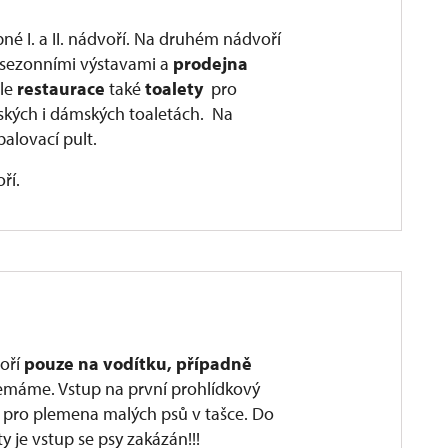
é I. a II. nádvoří. Na druhém nádvoří
 sezonními výstavami a
prodejna
dle
restaurace
také
toalety
pro
ských i dámských toaletách. Na
balovací pult.
ří.
voří
pouze na vodítku, případně
nemáme. Vstup na první prohlídkový
i pro plemena malých psů v tašce. Do
y je vstup se psy zakázán!!!