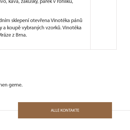
vo, káva, zákusky, párek v rohlíku,
radním sklepení otevřena Vinotéka pánů
y a koupě vybraných vzorků. Vinotéka
Mráze z Brna.
ho parkoviště, v obci Bítov a rekreační oblasti Horka
parkoviště, relaxační centrum, ubytování,
burak.cz
, telefon: +420 777348757
hnen gerne.
řený minipivovar s prohlídkami, bungalovy v rekreační
, telefon: +420 737842777 nebo +420 723049775
ubytování, sportovní vyžití, kavárna)
ALLE KONTAKTE
20 5152294671
, chatky, bungalovy, sportovní vyžití, bazén,