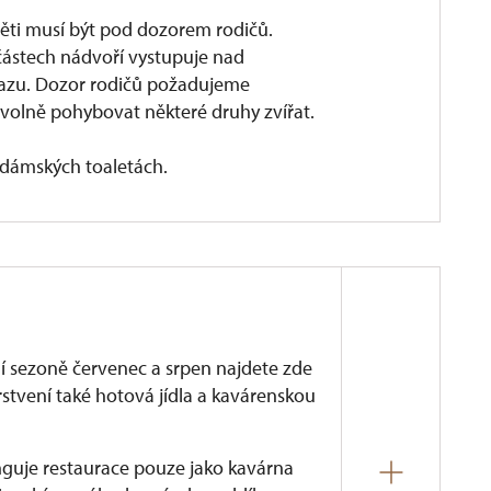
ti musí být pod dozorem rodičů.
a částech nádvoří vystupuje nad
razu. Dozor rodičů požadujeme
volně pohybovat některé druhy zvířat.
dámských toaletách.
ní sezoně červenec a srpen najdete zde
stvení také hotová jídla a kavárenskou
funguje restaurace pouze jako kavárna