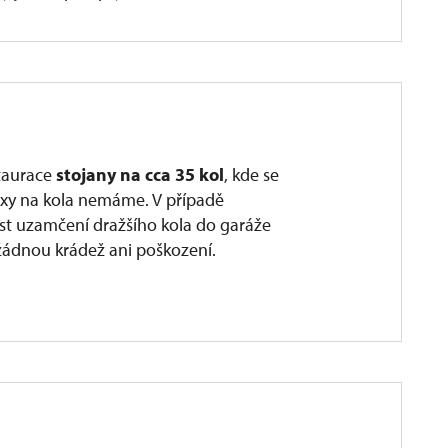
staurace
stojany na cca 35 kol
, kde se
xy na kola nemáme. V případě
t uzamčení dražšího kola do garáže
žádnou krádež ani poškození.