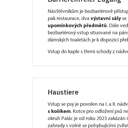
Návštěvníkům je bezbariérově přístupn
pak restaurace, dva
výstavní sály
se
upomínkových předmětů
. Dále ve
bezbariérový vstup situované na pán
dámských toaletách je k dispozici pře
Vstup do kaple s třemi schody z nádvo
Haustiere
Vstup se psy je povolen na I. a II. nád
s košíkem
. Kotce pro odložení psů 
okruh Palác je od roku 2023 zakázán 
zahrady s volně se pohybujícími zvířat