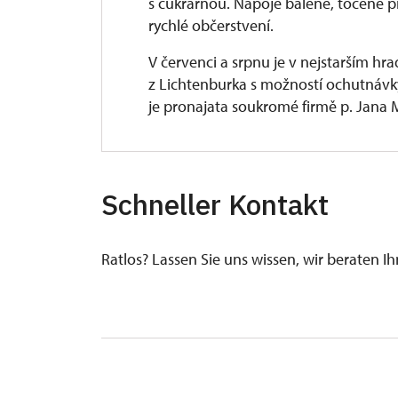
s cukrárnou. Nápoje balené, točené pi
rychlé občerstvení.
V červenci a srpnu je v nejstarším h
z Lichtenburka s možností ochutnávk
je pronajata soukromé firmě p. Jana 
Další možnost občerstvení je u hradní
pod obcí. Vše ve vzdálenosti do 3 km.
Schneller Kontakt
Restaurace „Rumburak“ nad hradem u 
rozhledna:
http://www.restaurantrum
Ratlos? Lassen Sie uns wissen, wir beraten I
Penzion a restaurace „U Tesařů“, otev
oblasti Horka,
http://www.utesaru.cz
Vojenská zotavovna - v zátoce Horka (
http://www.volareza.cz
, telefon: +4
Camp Bítov Horka – 150 stanových míst