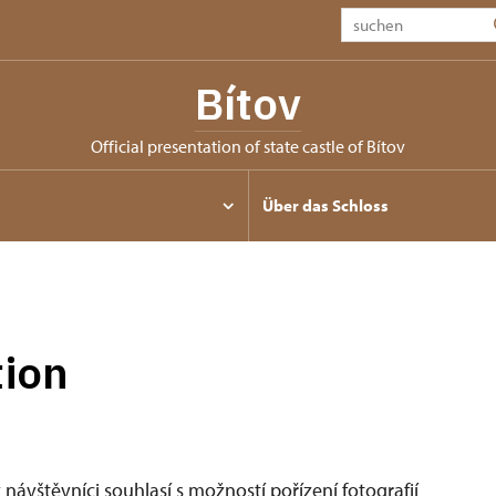
Bítov
Official presentation of state castle of Bítov
Über das Schloss
ion
v návštěvníci souhlasí s možností pořízení fotografií