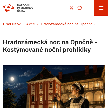
Hrad Bítov
Akce
Hradozámecká noc na Opočně -...
Hradozámecká noc na Opočně -
Kostýmované noční prohlídky