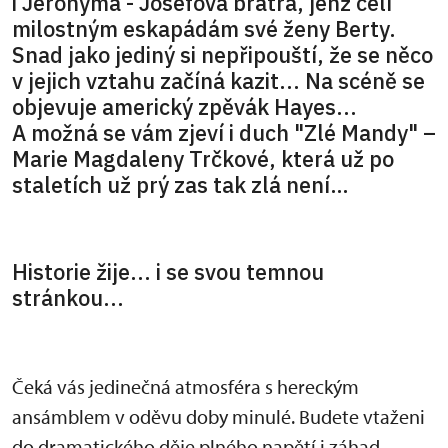
i Jeronýma - Josefova bratra, jenž čelí
milostným eskapádám své ženy Berty.
Snad jako jediný si nepřipouští, že se něco
v jejich vztahu začíná kazit... Na scéně se
objevuje americký zpěvák Hayes...
A možná se vám zjeví i duch "Zlé Mandy" –
Marie Magdaleny Trčkové, která už po
staletích už prý zas tak zlá není…
Historie žije... i se svou temnou
stránkou...
Čeká vás jedinečná atmosféra s hereckým
ansámblem v oděvu doby minulé. Budete vtaženi
do dramatického děje plného napětí i záhad.