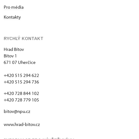
Pro média
Kontakty
RYCHLÝ KONTAKT
Hrad Bítov
Bítov 1
671 07 Uherčice
+420 515 294 622
+420 515 294 736
+420 728 844 102
+420 728 779 105
bitov@npu.cz
www.hrad-bitov.cz