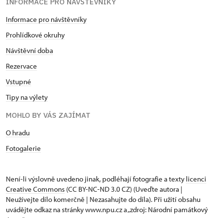
INFORMACE PRO NÁVŠTĚVNÍKY
Informace pro návštěvníky
Prohlídkové okruhy
Návštěvní doba
Rezervace
Vstupné
Tipy na výlety
MOHLO BY VÁS ZAJÍMAT
O hradu
Fotogalerie
Není-li výslovně uvedeno jinak, podléhají fotografie a texty
licenci
Creative Commons
(CC BY-NC-ND 3.0 CZ) (Uveďte autora |
Neužívejte dílo komerčně | Nezasahujte do díla). Při užití obsahu
uvádějte odkaz na stránky www.npu.cz a „zdroj: Národní památkový