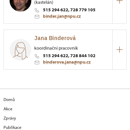
(kastelán)
515 294 622, 728 779 105
binder.jan@npu.cz
Hrad Bítov
Jana Binderová
1/, Bítov 1
koordinační pracovník
515 294 622, 728 844 102
binderova.jana@npu.cz
Hrad Bítov
1/, Bítov 1
Domů
Akce
Zprávy
Publikace