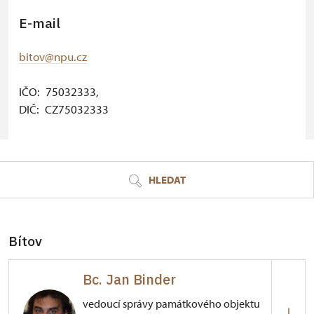
E-mail
bitov@npu.cz
IČO: 75032333,
DIČ: CZ75032333
© Seznam.cz a.s. a další
HLEDAT
Bítov
Bc. Jan Binder
vedoucí správy památkového objektu