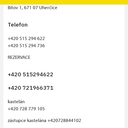
Státní hrad Bítov
Bítov 1, 671 07 Uherčice
Telefon
+420 515 294 622
+420 515 294 736
REZERVACE
+420 515294622
+420 721966371
kastelán
+420 728 779 105
zástupce kastelána +420728844102