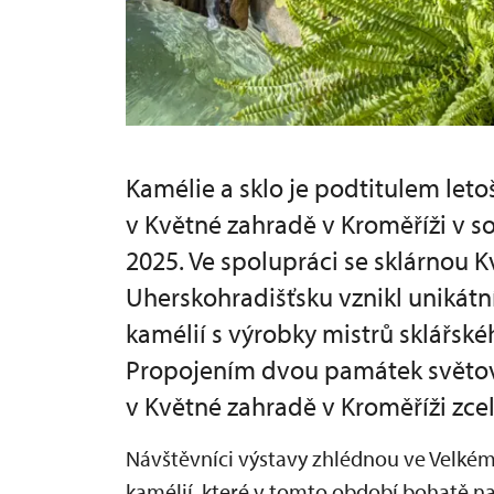
Kamélie a sklo je podtitulem letoš
v Květné zahradě v Kroměříži v so
2025. Ve spolupráci se sklárnou K
Uherskohradišťsku vznikl unikátní
kamélií s výrobky mistrů sklářsk
Propojením dvou památek světové
v Květné zahradě v Kroměříži zcel
Návštěvníci výstavy zhlédnou ve Velkém
kamélií, které v tomto období bohatě nak