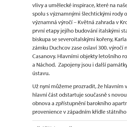
vlivy a umělecké inspirace, které na na
spolu s významnými šlechtickými rody od
významná výročí – Květná zahrada v Kro
první etapy jejího budování italskými
biskupa se severoitalskými kořeny, Karla
zámku Duchcov zase oslaví 300. výročí
Casanovy. Hlavními objekty letošního r
a Náchod. Zapojeny jsou i další památ
ústavu.
Už nyní můžeme prozradit, že hlavním vý
hlavní část odstartuje současně s nov
obnova a zpřístupnění barokního apart
provenience v západním křídle státního