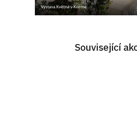
Výstava Květná v Květné
Související ak