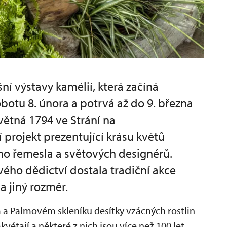
ní výstavy kamélií, která začíná
botu 8. února a potrvá až do 9. března
větná 1794 ve Strání na
 projekt prezentující krásu květů
ého řemesla a světových designérů.
ho dědictví dostala tradiční akce
a jiný rozměr.
 a Palmovém skleníku desítky vzácných rostlin
vétají a některé z nich jsou více než 100 let