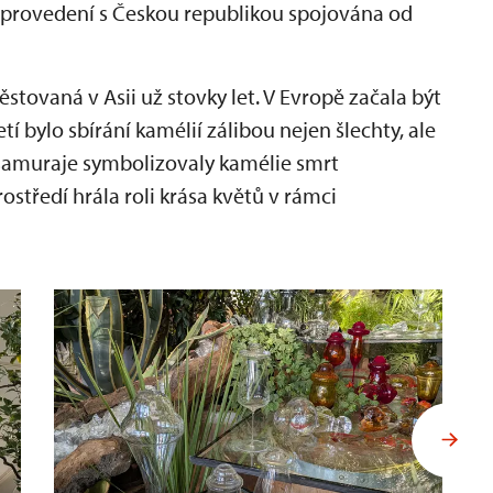
 provedení s Českou republikou spojována od
ěstovaná v Asii už stovky let. V Evropě začala být
í bylo sbírání kamélií zálibou nejen šlechty, ale
 samuraje symbolizovaly kamélie smrt
středí hrála roli krása květů v rámci