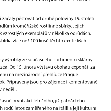
 začaly pěstovat od druhé poloviny 19. století
kadlům kroměřížské rostlinné sbírky. Jejich
k vzrostlých exemplářů v několika odrůdách.
bírka více než 100 kusů těchto exotických
ny výrobky ze současného sortimentu sklárny
uzea. Od 15. února výstavu obohatí exponát, za
í cenu na mezinárodní přehlídce Prague
lok. Připraveny jsou pro zájemce i komentované
v neděli.
asně první akcí letošního, již patnáctého
 rodů letos zaměřeného na Itálii a její kulturní