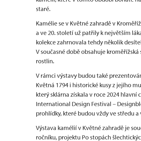
staré.
Kamélie se v Květné zahradě v Kroměříži
a ve 20. století už patřily k největším lá
kolekce zahrnovala tehdy několik desíte
V současné době obsahuje kroměřížská s
rostlin.
V rámci výstavy budou také prezentová
Květná 1794 i historické kusy z jejího m
který sklárna získala v roce 2024 hlavn
International Design Festival – Designb
prohlídky, které budou vždy ve středu a 
Výstava kamélií v Květné zahradě je souč
ročníku, projektu Po stopách šlechtických