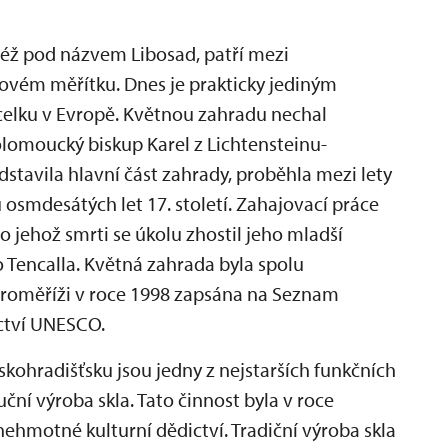
též pod názvem Libosad, patří mezi
tovém měřítku. Dnes je prakticky jediným
elku v Evropě. Květnou zahradu nechal
olomoucký biskup Karel z Lichtensteinu-
edstavila hlavní část zahrady, proběhla mezi lety
 osmdesátých let 17. století. Zahajovací práce
 po jehož smrti se úkolu zhostil jeho mladší
 Tencalla. Květná zahrada byla spolu
oměříži v roce 1998 zapsána na Seznam
ctví UNESCO.
skohradišťsku jsou jedny z nejstarších funkčních
uční výroba skla. Tato činnost byla v roce
hmotné kulturní dědictví. Tradiční výroba skla