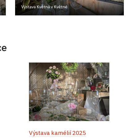
Výstava Květná v Květné
ce
Výstava kamélií 2025