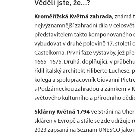
Věděli jste, že...?
Kroměřížská Květná zahrada
, známá 
nejvýznamnější zahradní díla v celosvě
představitelem takto komponovaného c
vybudovat v druhé polovině 17. století 
Castelkorna. První fáze výstavby, jež př
1665–1675. Druhá, doplňující, v průběhu
řídil italský architekt Filiberto Luchese,
kolega a spolupracovník Giovanni Pietro
s Podzámeckou zahradou a zámkem v Kr
světového kulturního a přírodního dědi
Sklárny Květná 1794
ve Strání na Uher
skláren v Evropě a stále se zde udržuje r
2023 zapsaná na Seznam UNESCO jako ne