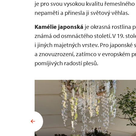
je pro svou vysokou kvalitu řemeslného
nepaměti a přinesla ji světový věhlas.
Kamélie japonská
je okrasná rostlina p
známá od osmnáctého století. V 19. stolet
i jiných majetných vrstev. Pro japonské
a znovuzrození, zatímco v evropském pro
pomíjivých radostí plesů.