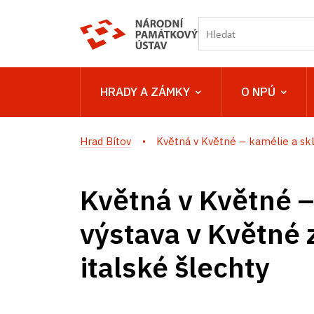
HRADY A ZÁMKY
O NPÚ
Hrad Bítov
Květná v Květné – kamélie a sklo
Květná v Květné –
výstava v Květné 
italské šlechty