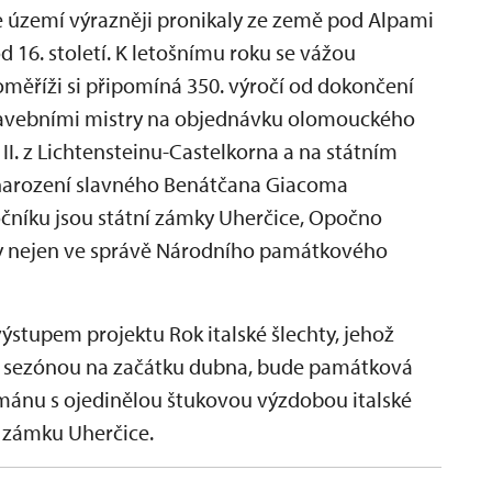
še území výrazněji pronikaly ze země pod Alpami
 16. století. K letošnímu roku se vážou
měříži si připomíná 350. výročí od dokončení
 stavebními mistry na objednávku olomouckého
 II. z Lichtensteinu-Castelkorna a na státním
 narození slavného Benátčana Giacoma
očníku jsou státní zámky Uherčice, Opočno
ky nejen ve správě Národního památkového
stupem projektu Rok italské šlechty, jehož
ou sezónou na začátku dubna, bude památková
mánu s ojedinělou štukovou výzdobou italské
 zámku Uherčice.