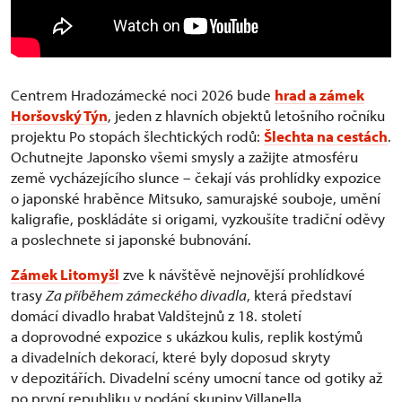
Centrem Hradozámecké noci 2026 bude
hrad a zámek
Horšovský Týn
, jeden z hlavních objektů letošního ročníku
projektu Po stopách šlechtických rodů:
Šlechta na cestách
.
Ochutnejte Japonsko všemi smysly a zažijte atmosféru
země vycházejícího slunce – čekají vás prohlídky expozice
o japonské hraběnce Mitsuko, samurajské souboje, umění
kaligrafie, poskládáte si origami, vyzkoušíte tradiční oděvy
a poslechnete si japonské bubnování.
Zámek Litomyšl
zve k návštěvě nejnovější prohlídkové
trasy
Za příběhem zámeckého divadla
, která představí
domácí divadlo hrabat Valdštejnů z 18. století
a doprovodné expozice s ukázkou kulis, replik kostýmů
a divadelních dekorací, které byly doposud skryty
v depozitářích. Divadelní scény umocní tance od gotiky až
po první republiku v podání skupiny Villanella.