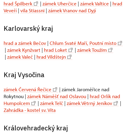
hrad Špilberk
|
zámek Uherčice
|
zámek Valtice
|
hrad
Veveří
|
vila Stiassni
|
zámek Vranov nad Dyjí
Karlovarský kraj
hrad a zámek Bečov
|
Chlum Svaté Maří, Poutní místo
|
zámek Kynžvart
|
hrad Loket
|
zámek Toužim
|
zámek Valeč
|
hrad Vildštejn
Kraj Vysočina
zámek Červená Řečice
| zámek Jaroměřice nad
Rokytnou |
zámek Náměšť nad Oslavou
|
hrad Orlík nad
Humpolcem
|
zámek Telč
|
zámek Větrný Jeníkov
|
Zahrádka - kostel sv. Víta
Královehradecký kraj