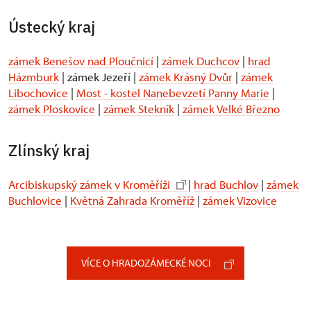
Ústecký kraj
zámek Benešov nad Ploučnicí
|
zámek Duchcov
|
hrad
Házmburk
| zámek Jezeří |
zámek Krásný Dvůr
|
zámek
Libochovice
|
Most - kostel Nanebevzetí Panny Marie
|
zámek Ploskovice
|
zámek Stekník
|
zámek Velké Březno
Zlínský kraj
Arcibiskupský zámek v Kroměříži
|
hrad Buchlov
|
zámek
Buchlovice
|
Květná Zahrada Kroměříž
|
zámek Vizovice
VÍCE O HRADOZÁMECKÉ NOCI