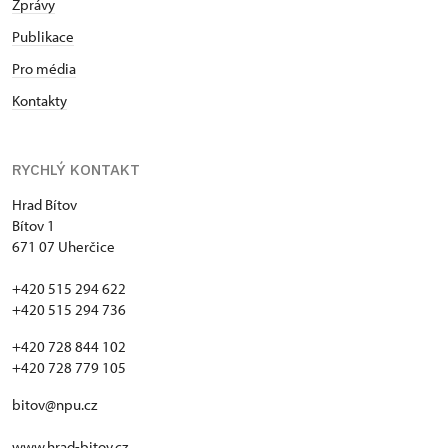
Zprávy
Publikace
Pro média
Kontakty
RYCHLÝ KONTAKT
Hrad Bítov
Bítov 1
671 07 Uherčice
+420 515 294 622
+420 515 294 736
+420 728 844 102
+420 728 779 105
bitov@npu.cz
www.hrad-bitov.cz