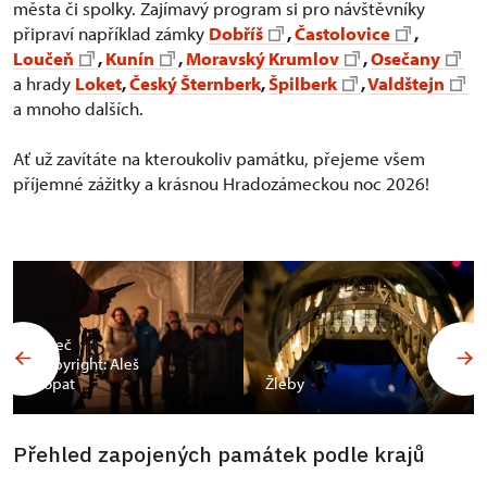
města či spolky. Zajímavý program si pro návštěvníky
připraví například zámky
Dobříš
,
Častolovice
,
Loučeň
,
Kunín
,
Moravský Krumlov
,
Osečany
a hrady
Loket
,
Český Šternberk
,
Špilberk
,
Valdštejn
a mnoho dalších.
Ať už zavítáte na kteroukoliv památku, přejeme všem
příjemné zážitky a krásnou Hradozámeckou noc 2026!
Valeč
Copyright: Aleš
Vopat
Žleby
Přehled zapojených památek podle krajů