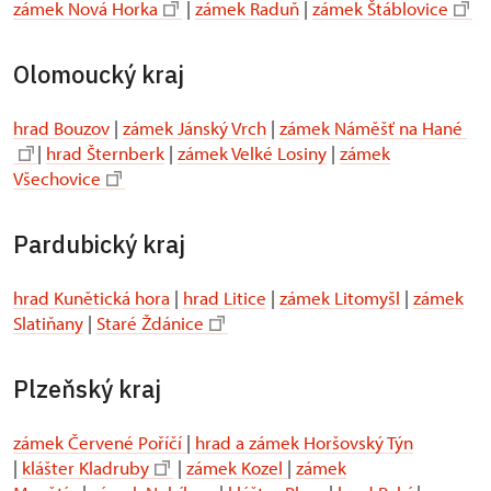
zámek Nová Horka
|
zámek Raduň
|
zámek Štáblovice
Olomoucký kraj
hrad Bouzov
|
zámek Jánský Vrch
|
zámek Náměšť na Hané
|
hrad Šternberk
|
zámek Velké Losiny
|
zámek
Všechovice
Pardubický kraj
hrad Kunětická hora
|
hrad Litice
|
zámek Litomyšl
|
zámek
Slatiňany
|
Staré Ždánice
Plzeňský kraj
zámek Červené Poříčí
|
hrad a zámek Horšovský Týn
|
klášter Kladruby
|
zámek Kozel
|
zámek