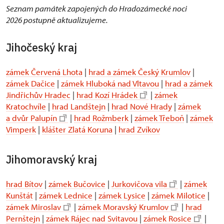
Seznam památek zapojených do Hradozámecké noci
2026 postupně aktualizujeme.
Jihočeský kraj
zámek Červená Lhota
|
hrad a zámek Český Krumlov
|
zámek Dačice
|
zámek Hluboká nad Vltavou
|
hrad a zámek
Jindřichův Hradec
|
hrad Kozí Hrádek
|
zámek
Kratochvíle
|
hrad Landštejn
|
hrad Nové Hrady
|
zámek
a dvůr Palupín
|
hrad Rožmberk
|
zámek Třeboň
|
zámek
Vimperk
|
klášter Zlatá Koruna
|
hrad Zvíkov
Jihomoravský kraj
hrad Bítov
|
zámek Bučovice
|
Jurkovičova vila
|
zámek
Kunštát
|
zámek Lednice
|
zámek Lysice
|
zámek Milotice
|
zámek Miroslav
|
zámek Moravský Krumlov
|
hrad
Pernštejn
|
zámek Rájec nad Svitavou
|
zámek Rosice
|