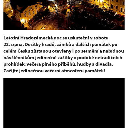
Letošní Hradozámecká noc se uskuteční v sobotu
22. srpna. Desítky hradů, zámků a dalších památek po
celém Česku zůstanou otevřeny i po setmění a nabídnou
návštěvníkům jedinečné zážitky v podobě netradičních
prohlídek, večera plného příběhů, hudby a divadla.
Zažijte jedinečnou večerní atmosféru památek!