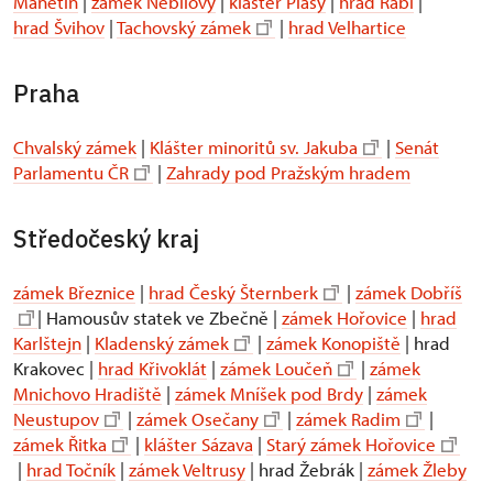
Manětín
|
zámek Nebílovy
|
klášter Plasy
|
hrad Rabí
|
hrad Švihov
|
Tachovský zámek
|
hrad Velhartice
Praha
Chvalský zámek
|
Klášter minoritů sv. Jakuba
|
Senát
Parlamentu ČR
|
Zahrady pod Pražským hradem
Středočeský kraj
zámek Březnice
|
hrad Český Šternberk
|
zámek Dobříš
| Hamousův statek ve Zbečně |
zámek Hořovice
|
hrad
Karlštejn
|
Kladenský zámek
|
zámek Konopiště
| hrad
Krakovec |
hrad Křivoklát
|
zámek Loučeň
|
zámek
Mnichovo Hradiště
|
zámek Mníšek pod Brdy
|
zámek
Neustupov
|
zámek Osečany
|
zámek Radim
|
zámek Řitka
|
klášter Sázava
|
Starý zámek Hořovice
|
hrad Točník
|
zámek Veltrusy
| hrad Žebrák |
zámek Žleby