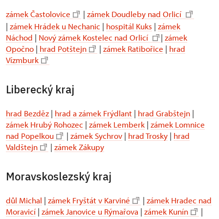
zámek Častolovice
|
zámek Doudleby nad Orlicí
|
zámek Hrádek u Nechanic
|
hospitál Kuks
|
zámek
Náchod
|
Nový zámek Kostelec nad Orlicí
|
zámek
Opočno
|
hrad Potštejn
|
zámek Ratibořice
|
hrad
Vízmburk
Liberecký kraj
hrad Bezděz
|
hrad a zámek Frýdlant
|
hrad Grabštejn
|
zámek Hrubý Rohozec
|
zámek Lemberk
|
zámek Lomnice
nad Popelkou
|
zámek Sychrov
|
hrad Trosky
|
hrad
Valdštejn
|
zámek Zákupy
Moravskoslezský kraj
důl Michal
|
zámek Fryštát v Karviné
|
zámek Hradec nad
Moravicí
|
zámek Janovice u Rýmařova
|
zámek Kunín
|