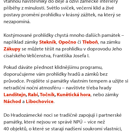
vtáhnou návštěvníky do děje a oživí zámecké interiéry
příběhy z minulosti. Světlo svíček, večerní klid a živé
postavy promění prohlídku v krásný zážitek, na který se
nezapomíná.
Kostýmované prohlídky chystá mnoho dalších památek –
například zámky
Stekník
,
Opočno
či
Třeboň
, na zámku
Zákupy
se můžete těšit na prohlídku v doprovodu Jeho
císařského Veličenstva, Františka Josefa I.
Pokud dáváte přednost klidnějšímu programu,
doporučujeme vám prohlídky hradů a zámků bez
průvodce. Projděte si památky vlastním tempem a užijte si
netradiční noční atmosféru – navštivte třeba hrady
Landštejn
,
Rabí
,
Točník
,
Kunětická hora
, nebo zámky
Náchod
a
Libochovice
.
Do Hradozámecké noci se tradičně zapojují i partnerské
památky, které nejsou ve správě NPÚ – více než
40 objektů, o které se starají nadšení soukromí vlastníci,