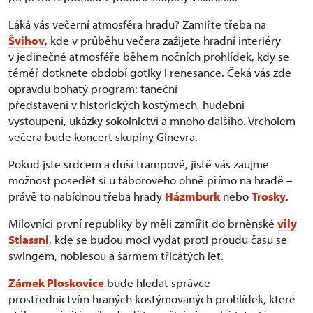
Láká vás večerní atmosféra hradu? Zamiřte třeba na
Švihov
, kde v průběhu večera zažijete hradní interiéry
v jedinečné atmosféře během nočních prohlídek, kdy se
téměř dotknete období gotiky i renesance. Čeká vás zde
opravdu bohatý program: taneční
představení v historických kostýmech, hudební
vystoupení, ukázky sokolnictví a mnoho dalšího. Vrcholem
večera bude koncert skupiny Ginevra.
Pokud jste srdcem a duší trampové, jistě vás zaujme
možnost posedět si u táborového ohně přímo na hradě –
právě to nabídnou třeba hrady
Házmburk
nebo
Trosky
.
Milovníci první republiky by měli zamířit do brněnské
vily
Stiassni
, kde se budou moci vydat proti proudu času se
swingem, noblesou a šarmem třicátých let.
Zámek Ploskovice
bude hledat správce
prostřednictvím hraných kostýmovaných prohlídek, které