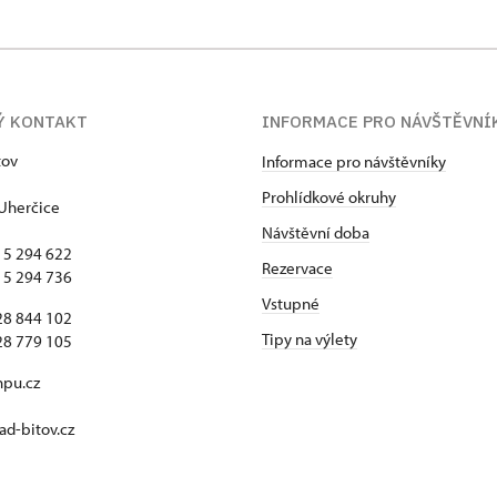
Ý KONTAKT
INFORMACE PRO NÁVŠTĚVNÍ
tov
Informace pro návštěvníky
Prohlídkové okruhy
Uherčice
Návštěvní doba
15 294 622
Rezervace
15 294 736
Vstupné
28 844 102
Tipy na výlety
28 779 105
npu.cz
d-bitov.cz