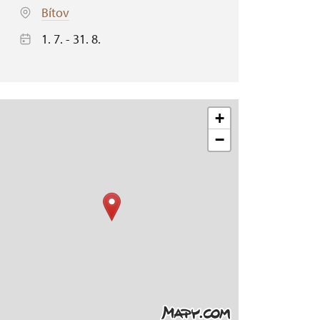
Bítov
1. 7. - 31. 8.
+
−