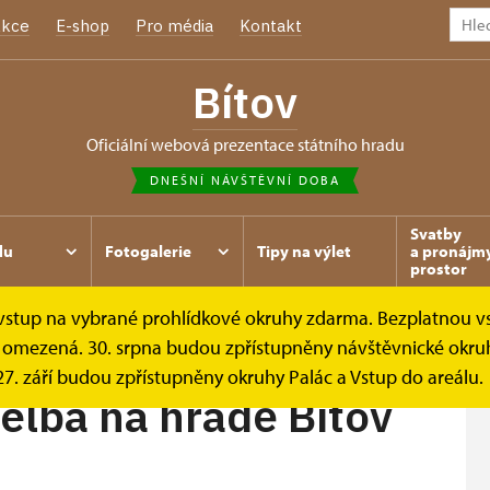
kce
E-shop
Pro média
Kontakt
Bítov
oficiální webová prezentace státního hradu
DNEŠNÍ NÁVŠTĚVNÍ DOBA
Svatby
du
Fotogalerie
Tipy na výlet
a pronájm
prostor
e vstup na vybrané prohlídkové okruhy zdarma. Bezplatnou v
 na hradě...
je omezená. 30. srpna budou zpřístupněny návštěvnické okruh
. září budou zpřístupněny okruhy Palác a Vstup do areálu.
řelba na hradě Bítov