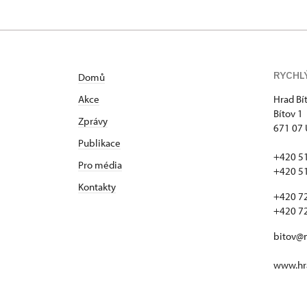
RYCHL
Domů
Akce
Hrad Bí
Bítov 1
Zprávy
671 07 
Publikace
+420 5
Pro média
+420 5
Kontakty
+420 7
+420 7
bitov@
www.hra