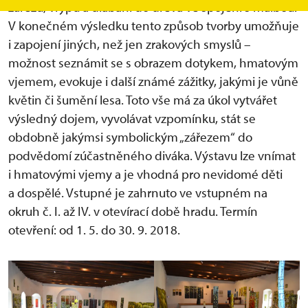
zářezů, vrypů a dlabání do dřeva ve spojení s malbou.
V konečném výsledku tento způsob tvorby umožňuje
i zapojení jiných, než jen zrakových smyslů –
možnost seznámit se s obrazem dotykem, hmatovým
vjemem, evokuje i další známé zážitky, jakými je vůně
květin či šumění lesa. Toto vše má za úkol vytvářet
výsledný dojem, vyvolávat vzpomínku, stát se
obdobně jakýmsi symbolickým „zářezem“ do
podvědomí zúčastněného diváka. Výstavu lze vnímat
i hmatovými vjemy a je vhodná pro nevidomé děti
a dospělé. Vstupné je zahrnuto ve vstupném na
okruh č. I. až IV. v otevírací době hradu. Termín
otevření: od 1. 5. do 30. 9. 2018.