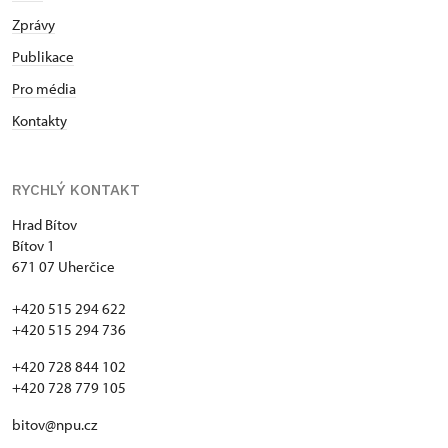
Zprávy
Publikace
Pro média
Kontakty
RYCHLÝ KONTAKT
Hrad Bítov
Bítov 1
671 07 Uherčice
+420 515 294 622
+420 515 294 736
+420 728 844 102
+420 728 779 105
bitov@npu.cz