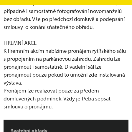
a v hradní kapli. Lze domluvit i svatbu v exteriéru,
případně i samostatné fotografování novomanželů
bez obřadu. Vše po předchozí domluvě a podepsání
smlouvy o konání sňatečného obřadu.
FIREMNÍ AKCE
K firemním akcím nabízíme pronájem rytířského sálu
s propojením na parkánovou zahradu. Zahradu lze
pronajmout i samostatně. Divadelní sál lze
pronajmout pouze pokud to umožní zde instalovaná
výstava.
Pronájem lze realizovat pouze za předem
domluvených podmínek. Vždy je třeba sepsat
smlouvu o pronájmu.
Svatební obřady