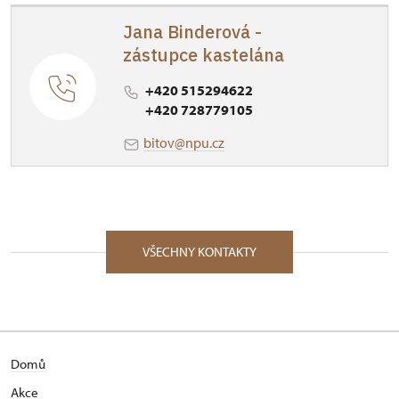
Jana Binderová -
zástupce kastelána
+420 515294622
+420 728779105
bitov@npu.cz
VŠECHNY KONTAKTY
Domů
Akce