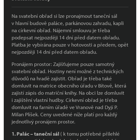
Na svatební obřad si lze pronajmout taneční sál
v hlavní budově paláce, parkánovou zahradu, kapli
na církevní obřad. Nájemní smlouvu je třeba
podepsat nejpozději 14 dní před datem obřadu.
Platba je vybírána pouze v hotovosti a předem, opět
nejpozději 14 dní před datem obřadu.
Pronájem prostor: Zajišťujeme pouze samotný
svatební obřad. Hostiny není možné z technických
důvodů na hradě zajistit. Obřad je třeba také
domluvit na matrice obecního úřadu v Bítově, která
zajistí zápis do matriční knihy. Na obci lze domluvit
i zajištění vlastní hudby. Církevní obřad je třeba
domluvit na farním úřadě ve Vranově nad Dyjí P.
Milan Plíšek. Ceny uvedené níže platí pro každý
jednotlivý pronájem prostor.
1. Palác – taneční sál
( k tomu potřebné přilehlé