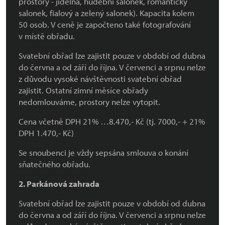
prostory - jídelna, hudební salonek, romantický
salonek, fialový a zelený salonek). Kapacita kolem
50 osob. V ceně je započteno také fotografování
v místě obřadu.
Svatební obřad lze zajistit pouze v období od dubna
do června a od září do října. V červenci a srpnu nelze
z důvodu vysoké návštěvnosti svatební obřad
zajistit. Ostatní zimní měsíce obřady
nedomlouváme, prostory nelze vytopit.
Cena včetně DPH 21% …8.470,- Kč (tj. 7000,- + 21%
DPH 1.470,- Kč)
Se snoubenci je vždy sepsána smlouva o konání
sňatečného obřadu.
2. Parkánová zahrada
Svatební obřad lze zajistit pouze v období od dubna
do června a od září do října. V červenci a srpnu nelze