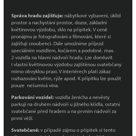
Správa hradu zajišťuje:
nábytkové vybavení, úklid
prostor a nachystání prostor, dozor, základní
květinovou výzdobu, sklo na přípitek. V ceně
pronájmu je fotografování a filmování, které si
zajišťují snoubenci. Dále umožníme příjezd
speciálním vozidlem, kočárem a podobně. max.
2 vozidla na hlavní nádvoří hradu. Lze domluvit
i vlastní květinovou výzdobu zajištěnou svatebčany
mimo obvyklou praxi. V interiérech platí zákaz
rozhazování květin, rýže apod. K přípitku lze použít
pouze nešumivá vína.
Parkování vozidel:
vozidla ženicha a nevěsty
parkují na druhém nádvoří u jižného křídla, ostatní
svatebčané před hradem a na prvním nádvoří za
první věží.
Svatebčané:
v případě zájmu o přípitek si tento