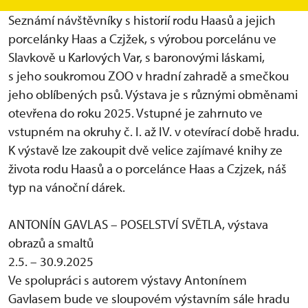
víkendu 6. a 7. prosince o vánočních prohlídkách.
Seznámí návštěvníky s historií rodu Haasů a jejich
porcelánky Haas a Czjžek, s výrobou porcelánu ve
Slavkově u Karlových Var, s baronovými láskami,
s jeho soukromou ZOO v hradní zahradě a smečkou
jeho oblíbených psů. Výstava je s různými obměnami
otevřena do roku 2025. Vstupné je zahrnuto ve
vstupném na okruhy č. I. až IV. v otevírací době hradu.
K výstavě lze zakoupit dvě velice zajímavé knihy ze
života rodu Haasů a o porcelánce Haas a Czjzek, náš
typ na vánoční dárek.
ANTONÍN GAVLAS – POSELSTVÍ SVĚTLA, výstava
obrazů a smaltů
2.5. – 30.9.2025
Ve spolupráci s autorem výstavy Antonínem
Gavlasem bude ve sloupovém výstavním sále hradu