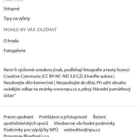
Vstupné
Tipy na výlety
MOHLO BY VÁS ZAJÍMAT
O hradu
Fotogalerie
Není-li výslovně uvedeno jinak, podléhají fotografie a texty
licenci
Creative Commons
(CC BY-NC-ND 3.0 CZ) (Uveďte autora |
Neužívejte dílo komerčně | Nezasahujte do díla). Při užití obsahu
uvádějte odkaz na stránky www.npu.cz a „zdroj: Národní památkový
ústav“
Právní ujednání
Prohlášení o přístupnosti
Řešení
spotřebitelských sporů
Všeobecné obchodní podmínky
Podmínky pro výpůjčky NPÚ
webeditor@npu.cz
Provozuje BluePool s.r.o.