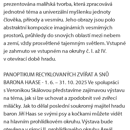
prezentována malířská tvorba, která zpracovává
jednotné téma a univerzální myšlenku jednoty
člověka, přírody a vesmíru. Jeho obrazy jsou polo
abstraktní kompozice imaginárních vesmírných
prostorů, průhledy do snových oblastí mezi nebem
a zemí, vždy prosvětlené tajemným světlem. Vstupné
je zahrnuto ve vstupném na okruhy č. I. až IV.
v otevírací době hradu.
PANOPTIKUM RECYKLOVANÝCH ZVÍŘAT A SNŮ
BARONA HAASE - 1. 6. – 31. 10. 2025 Ve spolupráci
s Veronikou Skálovou představíme zajímavou výstavu
na téma, jak si lze uchovat a zpodobnit své zvířecí
miláčky. Jak to dělal poslední soukromý majitel hradu
baron Jiří Haas se svými psy a kočkami můžete vidět
na hlavním prohlídkovém okruhu. Výstava bude
otevřena v rámci II. prohlídkového okruhu Areál