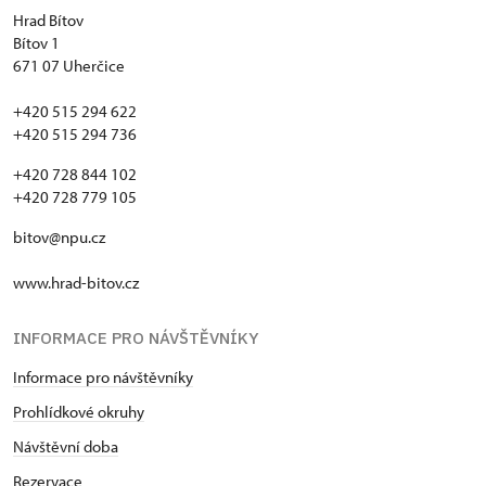
Hrad Bítov
Bítov 1
671 07 Uherčice
+420 515 294 622
+420 515 294 736
+420 728 844 102
+420 728 779 105
bitov@npu.cz
www.hrad-bitov.cz
INFORMACE PRO NÁVŠTĚVNÍKY
Informace pro návštěvníky
Prohlídkové okruhy
Návštěvní doba
Rezervace