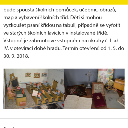
věnovaná také roku 1918 a vlastenectví. K vidění
bude spousta školních pomůcek, učebnic, obrazů,
map a vybavení školních tříd. Děti si mohou
vyzkoušet psaní křídou na tabuli, případně se vyfotit
ve starých školních lavicích v instalované třídě.
Vstupné je zahrnuto ve vstupném na okruhy č. I. až
IV. v otevírací době hradu. Termín otevření: od 1. 5. do
30. 9. 2018.